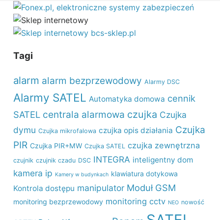
Tagi
alarm
alarm bezprzewodowy
Alarmy DSC
Alarmy SATEL
cennik
Automatyka domowa
czujka
SATEL
centrala alarmowa
Czujka
Czujka
dymu
czujka opis działania
Czujka mikrofalowa
PIR
czujka zewnętrzna
Czujka PIR+MW
Czujka SATEL
INTEGRA
inteligentny dom
czujnik
czujnik czadu
DSC
kamera ip
klawiatura dotykowa
Kamery w budynkach
Moduł GSM
manipulator
Kontrola dostępu
monitoring cctv
monitoring bezprzewodowy
nowość
NEO
SATEL