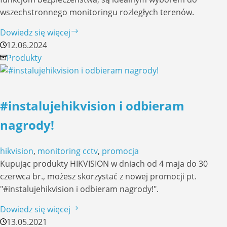
wszechstronnego monitoringu rozległych terenów.
Mobilne
Dowiedz się więcej
wieże
12.06.2024
do
Produkty
monitoringu
od
CAMSAT:
#instalujehikvision i odbieram
Rewolucyjne
rozwiązanie
nagrody!
dla
zdalnej
hikvision
,
monitoring cctv
,
promocja
ochrony
Kupując produkty HIKVISION w dniach od 4 maja do 30
mienia
czerwca br., możesz skorzystać z nowej promocji pt.
"#instalujehikvision i odbieram nagrody!".
#instalujehikvision
Dowiedz się więcej
i
13.05.2021