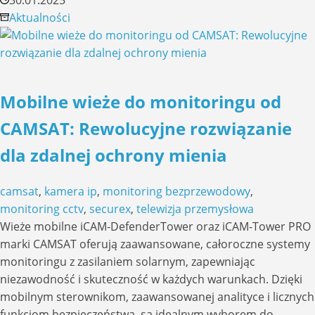
30.01.2025
w
Aktualności
monitoringu
wizyjnym
na
rok
Mobilne wieże do monitoringu od
2025
CAMSAT: Rewolucyjne rozwiązanie
dla zdalnej ochrony mienia
camsat
,
kamera ip
,
monitoring bezprzewodowy
,
monitoring cctv
,
securex
,
telewizja przemysłowa
Wieże mobilne iCAM-DefenderTower oraz iCAM-Tower PRO
marki CAMSAT oferują zaawansowane, całoroczne systemy
monitoringu z zasilaniem solarnym, zapewniając
niezawodność i skuteczność w każdych warunkach. Dzięki
mobilnym sterownikom, zaawansowanej analityce i licznych
funkcjom bezpieczeństwa, są idealnym wyborem do