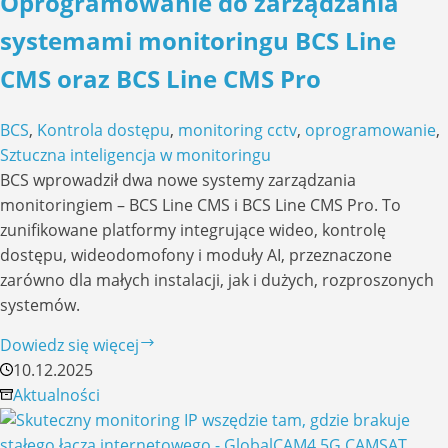
Oprogramowanie do zarządzania
analityka
nowej
systemami monitoringu BCS Line
generacji
CMS oraz BCS Line CMS Pro
w
urządzeniach
BCS
,
Kontrola dostępu
,
monitoring cctv
,
oprogramowanie
,
BCS
Sztuczna inteligencja w monitoringu
Line
BCS wprowadził dwa nowe systemy zarządzania
monitoringiem – BCS Line CMS i BCS Line CMS Pro. To
zunifikowane platformy integrujące wideo, kontrolę
dostępu, wideodomofony i moduły AI, przeznaczone
zarówno dla małych instalacji, jak i dużych, rozproszonych
systemów.
Oprogramowanie
Dowiedz się więcej
do
10.12.2025
zarządzania
Aktualności
systemami
monitoringu