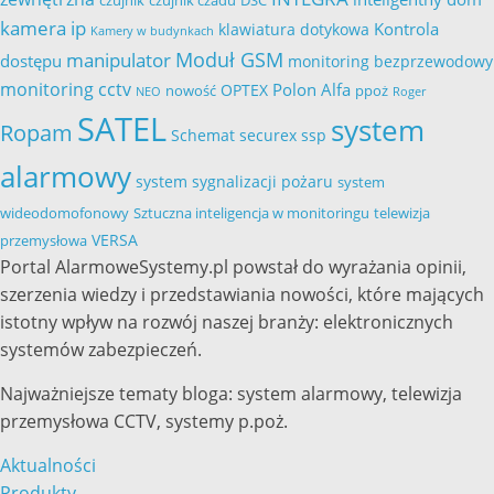
czujnik
czujnik czadu
DSC
kamera ip
Kontrola
klawiatura dotykowa
Kamery w budynkach
Moduł GSM
manipulator
dostępu
monitoring bezprzewodowy
monitoring cctv
Polon Alfa
OPTEX
nowość
ppoż
NEO
Roger
SATEL
system
Ropam
Schemat
securex
ssp
alarmowy
system sygnalizacji pożaru
system
wideodomofonowy
Sztuczna inteligencja w monitoringu
telewizja
VERSA
przemysłowa
Portal AlarmoweSystemy.pl powstał do wyrażania opinii,
szerzenia wiedzy i przedstawiania nowości, które mających
istotny wpływ na rozwój naszej branży: elektronicznych
systemów zabezpieczeń.
Najważniejsze tematy bloga: system alarmowy, telewizja
przemysłowa CCTV, systemy p.poż.
Aktualności
Produkty