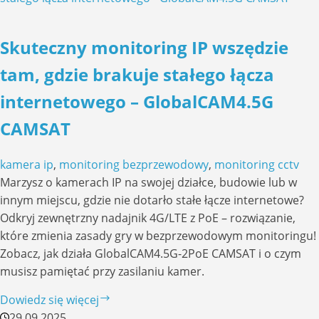
BCS
Line
Skuteczny monitoring IP wszędzie
CMS
oraz
tam, gdzie brakuje stałego łącza
BCS
internetowego – GlobalCAM4.5G
Line
CMS
CAMSAT
Pro
kamera ip
,
monitoring bezprzewodowy
,
monitoring cctv
Marzysz o kamerach IP na swojej działce, budowie lub w
innym miejscu, gdzie nie dotarło stałe łącze internetowe?
Odkryj zewnętrzny nadajnik 4G/LTE z PoE – rozwiązanie,
które zmienia zasady gry w bezprzewodowym monitoringu!
Zobacz, jak działa GlobalCAM4.5G-2PoE CAMSAT i o czym
musisz pamiętać przy zasilaniu kamer.
Skuteczny
Dowiedz się więcej
monitoring
29.09.2025