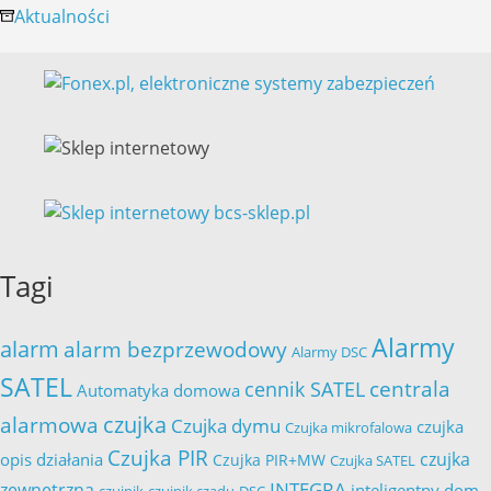
odbieram
Aktualności
nagrody!
Tagi
Alarmy
alarm
alarm bezprzewodowy
Alarmy DSC
SATEL
cennik SATEL
centrala
Automatyka domowa
czujka
alarmowa
Czujka dymu
czujka
Czujka mikrofalowa
Czujka PIR
czujka
opis działania
Czujka PIR+MW
Czujka SATEL
INTEGRA
zewnętrzna
inteligentny dom