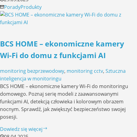
IP
Porady
Produkty
wszędzie
tam,
gdzie
brakuje
BCS HOME – ekonomiczne kamery
stałego
łącza
Wi-Fi do domu z funkcjami AI
internetowego
–
monitoring bezprzewodowy
,
monitoring cctv
,
Sztuczna
GlobalCAM4.5G
inteligencja w monitoringu
CAMSAT
BCS HOME – ekonomiczne kamery Wi-Fi do monitoringu
domowego. Poznaj serię modeli z zaawansowanymi
funkcjami AI, detekcją człowieka i kolorowym obrazem
nocnym. Sprawdź, jak zwiększyć bezpieczeństwo swojej
posesji.
BCS
Dowiedz się więcej
HOME
08.04.2025