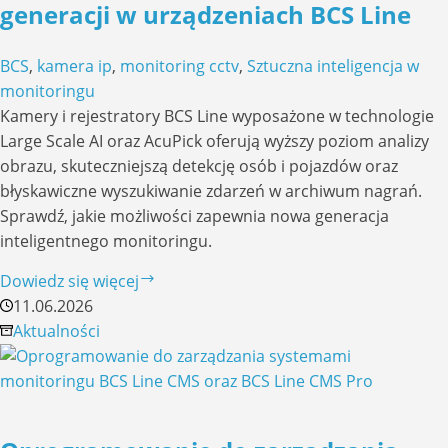
generacji w urządzeniach BCS Line
BCS
,
kamera ip
,
monitoring cctv
,
Sztuczna inteligencja w
monitoringu
Kamery i rejestratory BCS Line wyposażone w technologie
Large Scale AI oraz AcuPick oferują wyższy poziom analizy
obrazu, skuteczniejszą detekcję osób i pojazdów oraz
błyskawiczne wyszukiwanie zdarzeń w archiwum nagrań.
Sprawdź, jakie możliwości zapewnia nowa generacja
inteligentnego monitoringu.
Large
Dowiedz się więcej
Scale
11.06.2026
AI
Aktualności
i
AcuPick
–
inteligentna