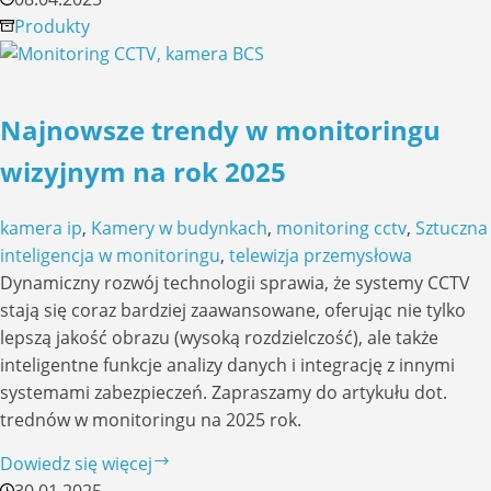
–
Produkty
ekonomiczne
kamery
Wi-
Najnowsze trendy w monitoringu
Fi
do
wizyjnym na rok 2025
domu
z
kamera ip
,
Kamery w budynkach
,
monitoring cctv
,
Sztuczna
funkcjami
inteligencja w monitoringu
,
telewizja przemysłowa
AI
Dynamiczny rozwój technologii sprawia, że systemy CCTV
stają się coraz bardziej zaawansowane, oferując nie tylko
lepszą jakość obrazu (wysoką rozdzielczość), ale także
inteligentne funkcje analizy danych i integrację z innymi
systemami zabezpieczeń. Zapraszamy do artykułu dot.
trednów w monitoringu na 2025 rok.
Najnowsze
Dowiedz się więcej
trendy