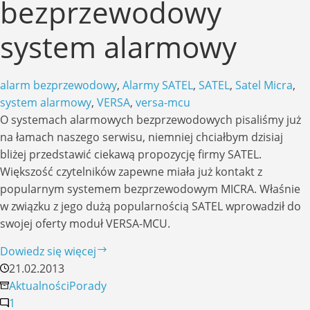
bezprzewodowy
system alarmowy
alarm bezprzewodowy
,
Alarmy SATEL
,
SATEL
,
Satel Micra
,
system alarmowy
,
VERSA
,
versa-mcu
O systemach alarmowych bezprzewodowych pisaliśmy już
na łamach naszego serwisu, niemniej chciałbym dzisiaj
bliżej przedstawić ciekawą propozycję firmy SATEL.
Większość czytelników zapewne miała już kontakt z
popularnym systemem bezprzewodowym MICRA. Właśnie
w związku z jego dużą popularnością SATEL wprowadził do
swojej oferty moduł VERSA-MCU.
Ekonomiczny
Dowiedz się więcej
—
21.02.2013
bezprzewodowy
Aktualności
Porady
system
1