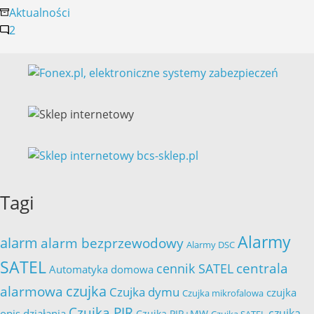
z
Aktualności
dnia
2
1.10.2012
r.
Najnowsza
edycja
cennika
SATEL.
Tagi
Alarmy
alarm
alarm bezprzewodowy
Alarmy DSC
SATEL
cennik SATEL
centrala
Automatyka domowa
czujka
alarmowa
Czujka dymu
czujka
Czujka mikrofalowa
Czujka PIR
czujka
opis działania
Czujka PIR+MW