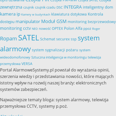
Czujka SATEL
INTEGRA
zewnętrzna
inteligentny dom
czujnik
czujnik czadu
DSC
kamera ip
Kontrola
klawiatura dotykowa
Kamery w budynkach
Moduł GSM
manipulator
dostępu
monitoring bezprzewodowy
monitoring cctv
Polon Alfa
OPTEX
nowość
ppoż
NEO
Roger
SATEL
system
Ropam
Schemat
securex
ssp
alarmowy
system sygnalizacji pożaru
system
wideodomofonowy
Sztuczna inteligencja w monitoringu
telewizja
VERSA
przemysłowa
Portal AlarmoweSystemy.pl powstał do wyrażania opinii,
szerzenia wiedzy i przedstawiania nowości, które mających
istotny wpływ na rozwój naszej branży: elektronicznych
systemów zabezpieczeń.
Najważniejsze tematy bloga: system alarmowy, telewizja
przemysłowa CCTV, systemy p.poż.