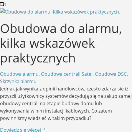
alarmowego
1
montowana
w
Obudowa do alarmu,
szafie
RACK
kilka wskazówek
praktycznych
Obudowa alarmu
,
Obudowa centrali Satel
,
Obudowa DSC
,
Skrzynka alarmu
Jednak jak wynika z opinii handlowców, często zdarza się iż
przyszli użytkownicy systemów decydują się na zakup samej
obudowy centrali na etapie budowy domu lub
wykonywania w nim instalacji kablowych. Co zatem
powinniśmy wiedzieć w takim przypadku?
Obudowa
Dowiedz się więcej