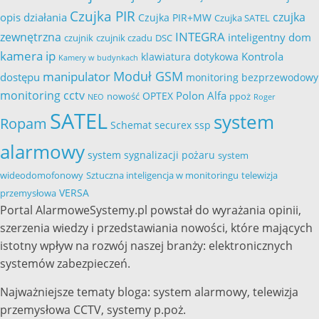
Czujka PIR
czujka
opis działania
Czujka PIR+MW
Czujka SATEL
INTEGRA
zewnętrzna
inteligentny dom
czujnik
czujnik czadu
DSC
kamera ip
Kontrola
klawiatura dotykowa
Kamery w budynkach
Moduł GSM
manipulator
dostępu
monitoring bezprzewodowy
monitoring cctv
Polon Alfa
OPTEX
nowość
ppoż
NEO
Roger
SATEL
system
Ropam
Schemat
securex
ssp
alarmowy
system sygnalizacji pożaru
system
wideodomofonowy
Sztuczna inteligencja w monitoringu
telewizja
VERSA
przemysłowa
Portal AlarmoweSystemy.pl powstał do wyrażania opinii,
szerzenia wiedzy i przedstawiania nowości, które mających
istotny wpływ na rozwój naszej branży: elektronicznych
systemów zabezpieczeń.
Najważniejsze tematy bloga: system alarmowy, telewizja
przemysłowa CCTV, systemy p.poż.