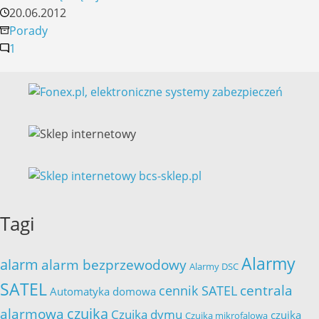
do
20.06.2012
alarmu,
Porady
kilka
1
wskazówek
praktycznych
Tagi
Alarmy
alarm
alarm bezprzewodowy
Alarmy DSC
SATEL
cennik SATEL
centrala
Automatyka domowa
czujka
alarmowa
Czujka dymu
czujka
Czujka mikrofalowa